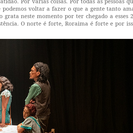
tidão. Por várias coisas. Por todas as pessoas q
 podemos voltar a fazer o que a gente tanto am
to grata neste momento por ter chegado a esses 
tência. O norte é forte, Roraima é forte e por is