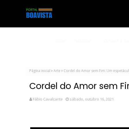
Início
Notícias
Cultura & E
Página inicial
Arte
Cordel do Amor sem Fim: Um espetácu
Cordel do Amor sem F
Fábio Cavalcante
sábado, outubro 16, 2021