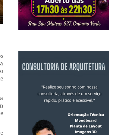
os
la
do
de
ça
n
pe
 e