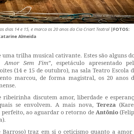
s dias 14 e 15, e marca os 20 anos da Cia Criart Teatral
|FOTOS:
Katarine Almeida
 uma trilha musical cativante. Estes são alguns d
o Amor Sem Fim
”, espetáculo apresentado pe
oites (14 e 15 de outubro), na sala Teatro Escola 
vento marcou, de forma magistral, os 20 anos 
mense.
ribeirinha discutem amor, liberdade e esperan
quais se envolvem. A mais nova,
Tereza
(Kare
 perfeito, ao aguardar o retorno de
Antônio
(Feli
a).
 Barroso) traz em si o ceticismo quanto a amor