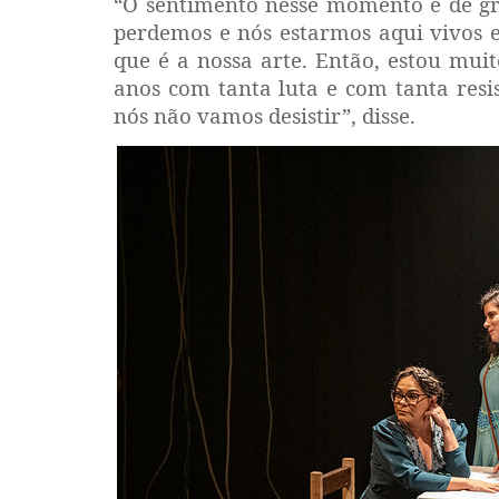
“O sentimento nesse momento é de gra
perdemos e nós estarmos aqui vivos e
que é a nossa arte. Então, estou mui
anos com tanta luta e com tanta resis
nós não vamos desistir”, disse.