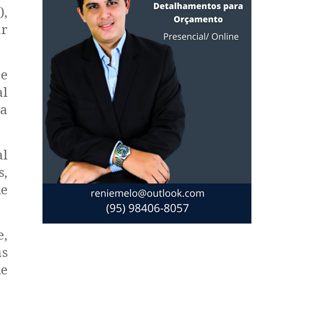
)
,
ar
 e
al
ma
al
s,
de
e,
as
de