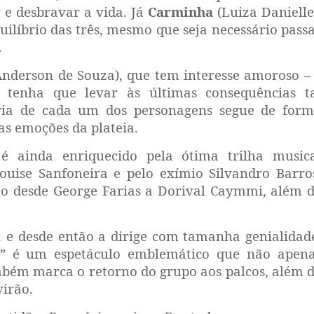
r e desbravar a vida. Já
Carminha
(Luiza Danielle
uilíbrio das três, mesmo que seja necessário pass
.
nderson de Souza), que tem interesse amoroso –
e tenha que levar às últimas consequências t
ória de cada um dos personagens segue de for
as emoções da plateia.
 é ainda enriquecido pela ótima trilha music
ouise Sanfoneira e pelo exímio Silvandro Barro
ão desde George Farias a Dorival Caymmi, além 
 e desde então a dirige com tamanha genialidad
l” é um espetáculo emblemático que não apen
ambém marca o retorno do grupo aos palcos, além 
virão.