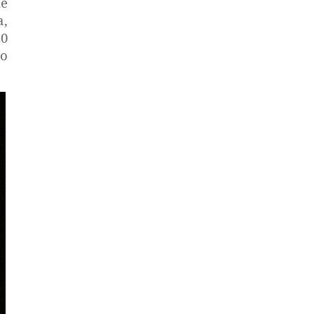
ue
a,
20
so