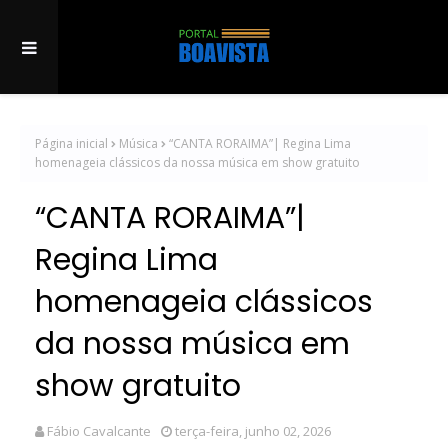
Página inicial
Música
“CANTA RORAIMA”| Regina Lima
homenageia clássicos da nossa música em show gratuito
“CANTA RORAIMA”|
Regina Lima
homenageia clássicos
da nossa música em
show gratuito
Fábio Cavalcante
terça-feira, junho 02, 2026