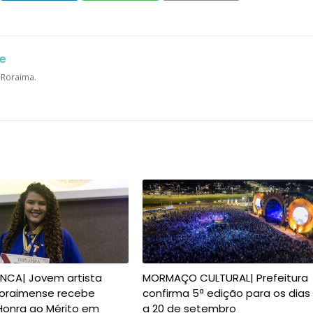
e
a-Roraima.
ANCA| Jovem artista
MORMAÇO CULTURAL| Prefeitura
 roraimense recebe
confirma 5ª edição para os dias
Honra ao Mérito em
a 20 de setembro