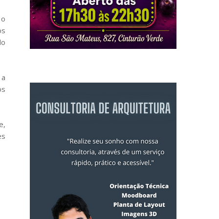
 o
os
do
 a
os
e,
es