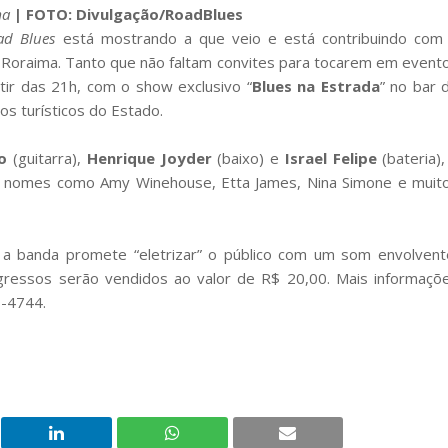
ma
| FOTO: Divulgação/RoadBlues
ad Blues
está mostrando a que veio e está contribuindo com
em Roraima. Tanto que não faltam convites para tocarem em event
tir das 21h, com o show exclusivo “
Blues na Estrada
” no bar 
os turísticos do Estado.
o
(guitarra),
Henrique Joyder
(baixo) e
Israel Felipe
(bateria),
e nomes como Amy Winehouse, Etta James, Nina Simone e muit
a banda promete “eletrizar” o público com um som envolvent
ngressos serão vendidos ao valor de R$ 20,00. Mais informaçõ
9-4744.