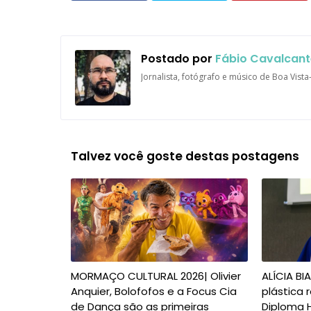
Postado por
Fábio Cavalcant
Jornalista, fotógrafo e músico de Boa Vist
Talvez você goste destas postagens
MORMAÇO CULTURAL 2026| Olivier
ALÍCIA BI
Anquier, Bolofofos e a Focus Cia
plástica
de Dança são as primeiras
Diploma 