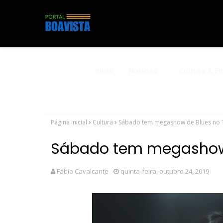
Início
Notícias
Cultura & E
Página inicial
Cultura
Sábado tem megashow de Blues no
Sábado tem megashow
Fábio Cavalcante
quinta-feira, outubro 24, 2019