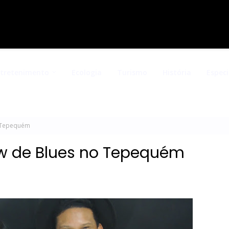
ntretenimento
Ecologia
Turismo
História
Especi
 Tepequém
 de Blues no Tepequém