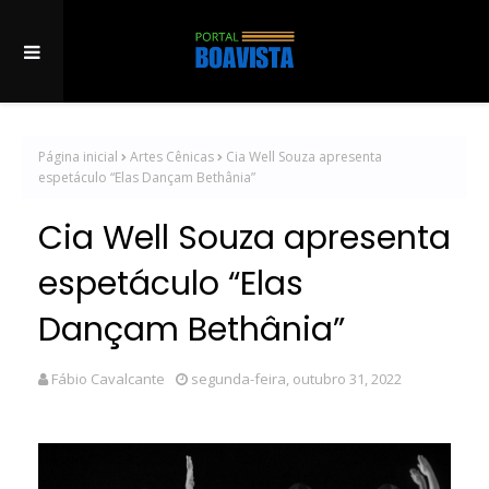
Página inicial
Artes Cênicas
Cia Well Souza apresenta
espetáculo “Elas Dançam Bethânia”
Cia Well Souza apresenta
espetáculo “Elas
Dançam Bethânia”
Fábio Cavalcante
segunda-feira, outubro 31, 2022