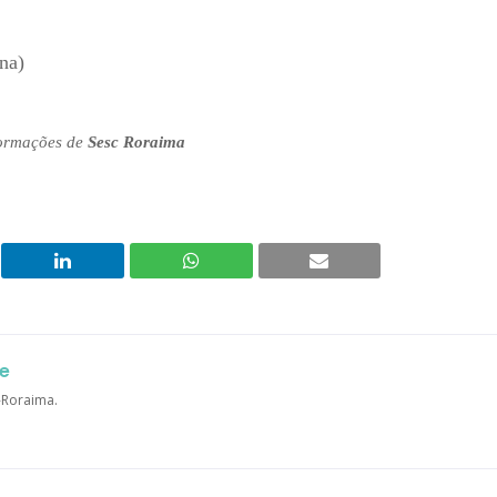
na)
ormações de
Sesc Roraima
e
a-Roraima.