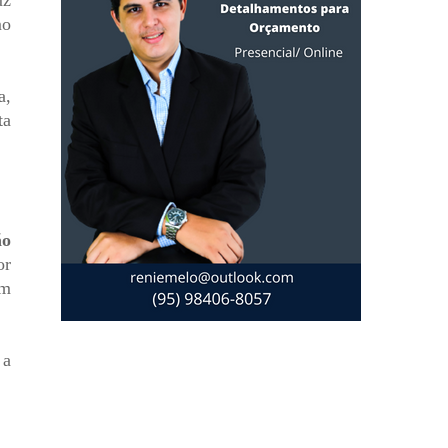
uz
mo
a,
ta
ão
or
em
 a