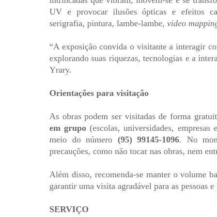
intrincadas que vibram, movem-se e se transf
UV e provocar ilusões ópticas e efeitos c
serigrafia, pintura, lambe-lambe,
video mappin
“A exposição convida o visitante a interagir co
explorando suas riquezas, tecnologias e a inter
Yrary.
Orientações para visitação
As obras podem ser visitadas de forma gratuit
em grupo
(escolas, universidades, empresas e
meio do número
(95) 99145-1096
. No mom
precauções, como não tocar nas obras, nem entr
Além disso, recomenda-se manter o volume baix
garantir uma visita agradável para as pessoas e
SERVIÇO