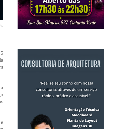
és
15
da
um
 a
go
os
 e