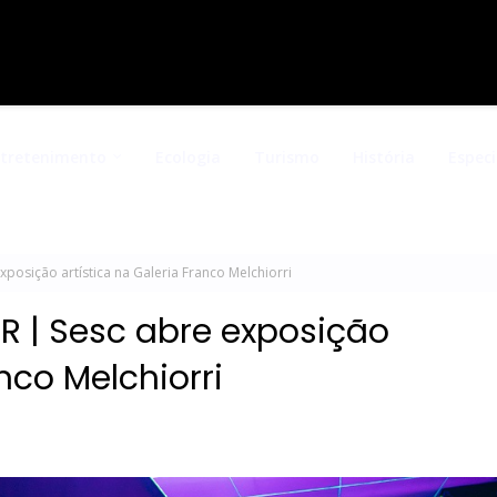
ntretenimento
Ecologia
Turismo
História
Especi
sição artística na Galeria Franco Melchiorri
 | Sesc abre exposição
nco Melchiorri