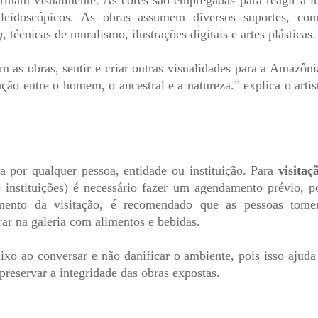
ormam visualmente. As cores são empregadas para reagir à l
aleidoscópicos. As obras assumem diversos suportes, co
g
, técnicas de muralismo, ilustrações digitais e artes plásticas.
m as obras, sentir e criar outras visualidades para a Amazôni
ação entre o homem, o ancestral e a natureza.” explica o artis
a por qualquer pessoa, entidade ou instituição. Para
visitaç
 instituições) é necessário fazer um agendamento prévio, p
ento da visitação, é recomendado que as pessoas tom
ar na galeria com alimentos e bebidas.
o ao conversar e não danificar o ambiente, pois isso ajuda
 preservar a integridade das obras expostas.