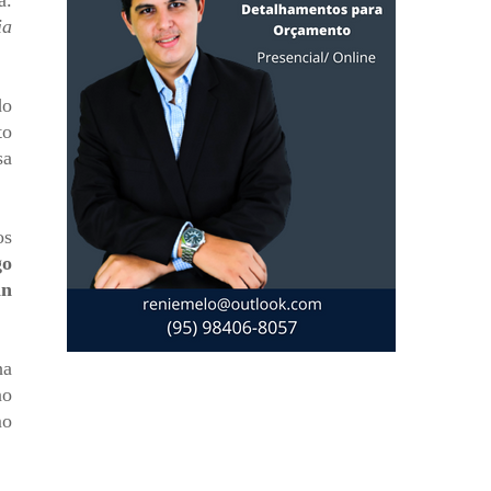
a.
ia
do
to
sa
os
go
án
ha
no
mo