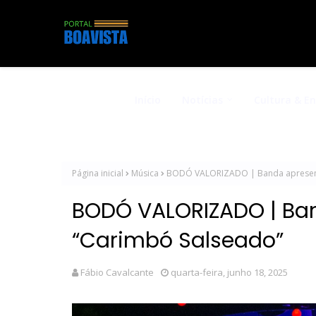
Início
Notícias
Cultura & E
Página inicial
Música
BODÓ VALORIZADO | Banda apresenta
BODÓ VALORIZADO | Ban
“Carimbó Salseado”
Fábio Cavalcante
quarta-feira, junho 18, 2025