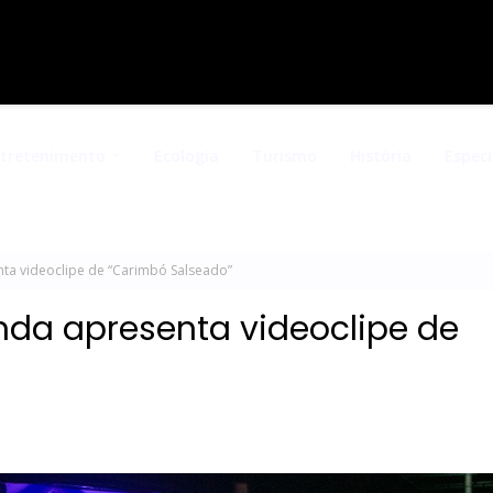
ntretenimento
Ecologia
Turismo
História
Especi
 videoclipe de “Carimbó Salseado”
da apresenta videoclipe de