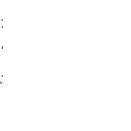
on
 a
al
or
um
de