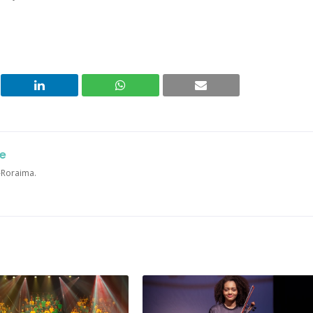
e
a-Roraima.