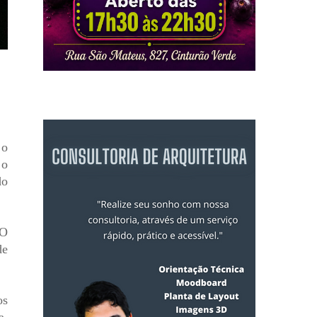
 o
 o
do
 O
de
os