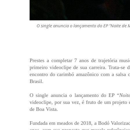
O single anuncia o lançamento do EP “Noite de M
Prestes a completar 7 anos de trajetória mus
primeiro videoclipe de sua carreira. Trata-se 
encontro do carimbó amazônico com a salsa ca
Brasil.
O single anuncia o lançamento do EP “
Noit
videoclipe, por sua vez, é fruto de um projet
de Boa Vista.
Fundada em meados de 2018, a Bodó Valorizado