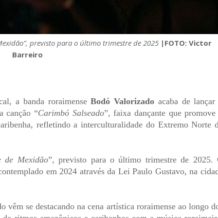
exidão”, previsto para o último trimestre de 2025
|FOTO: Victor
Barreiro
ical, a banda roraimense
Bodó Valorizado
acaba de lançar
da canção “
Carimbó Salseado
”, faixa dançante que promove
ribenha, refletindo a interculturalidade do Extremo Norte 
e de Mexidão
”, previsto para o último trimestre de 2025.
o contemplado em 2024 através da Lei Paulo Gustavo, na cida
 vêm se destacando na cena artística roraimense ao longo d