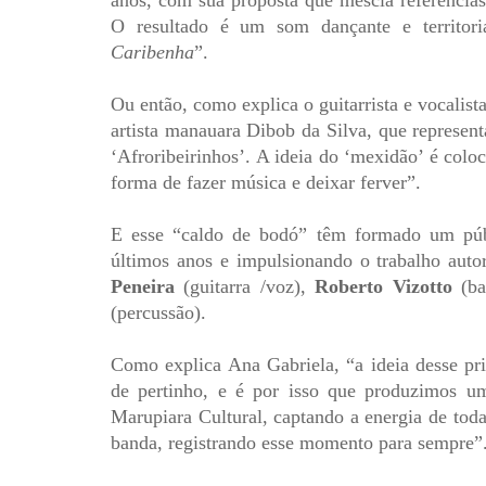
anos, com sua proposta que mescla referência
O resultado é um som dançante e territor
Caribenha
”.
Ou então, como explica o guitarrista e vocali
artista manauara Dibob da Silva, que represent
‘Afroribeirinhos’. A ideia do ‘mexidão’ é colo
forma de fazer música e deixar ferver”.
E esse “caldo de bodó” têm formado um públ
últimos anos e impulsionando o trabalho aut
Peneira
(guitarra /voz),
Roberto Vizotto
(ba
(percussão).
Como explica Ana Gabriela, “a ideia desse pr
de pertinho, e é por isso que produzimos 
Marupiara Cultural, captando a energia de tod
banda, registrando esse momento para sempre”