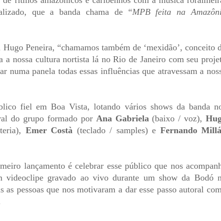
s de ritmos amazônicos e caribenhos com a música roraimeir
ializado, que a banda chama de “
MPB feita na Amazôn
sta Hugo Peneira, “chamamos também de ‘mexidão’, conceito 
a a nossa cultura nortista lá no Rio de Janeiro com seu proje
car numa panela todas essas influências que atravessam a nos
ico fiel em Boa Vista, lotando vários shows da banda n
oral do grupo formado por
Ana Gabriela
(baixo / voz),
Hu
teria),
Emer Costà
(teclado / samples) e
Fernando Mill
imeiro lançamento é celebrar esse público que nos acompan
um videoclipe gravado ao vivo durante um show da Bodó 
as as pessoas que nos motivaram a dar esse passo autoral co
.