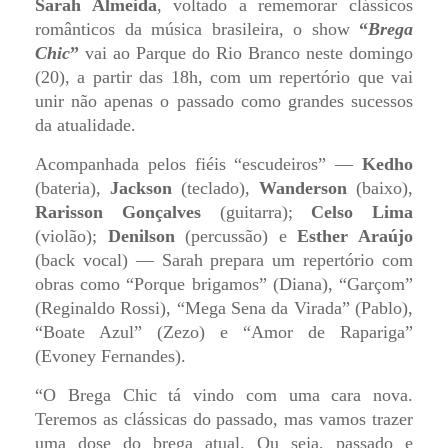
Sarah Almeida
, voltado a rememorar clássicos
românticos da música brasileira, o show
“
B
rega
Chic
”
vai ao Parque do Rio Branco neste domingo
(20), a partir das 18h, com um repertório que vai
unir não apenas o passado como grandes sucessos
da atualidade.
Acompanhada pelos fiéis “escudeiros” —
Kedho
(bateria),
Jackson
(teclado),
Wanderson
(baixo),
Rarisson Gonçalves
(guitarra);
Celso Lima
(violão);
Denilson
(percussão) e
Esther Araújo
(back vocal) — Sarah prepara um repertório com
obras como “Porque brigamos” (Diana), “Garçom”
(Reginaldo Rossi), “Mega Sena da Virada” (Pablo),
“Boate Azul” (Zezo) e “Amor de Rapariga”
(Evoney Fernandes).
“O Brega Chic tá vindo com uma cara nova.
Teremos as clássicas do passado, mas vamos trazer
uma dose do brega atual. Ou seja, passado e