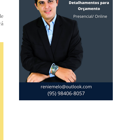
de
rá