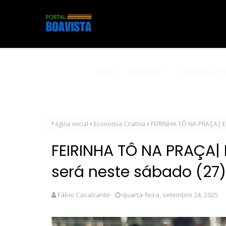
Início
Notícias
Cultura & E
Página inicial
Economia Criativa
FEIRINHA TÔ NA PRAÇA| Ed
FEIRINHA TÔ NA PRAÇA|
será neste sábado (27)
Fábio Cavalcante
quarta-feira, setembro 24, 2025