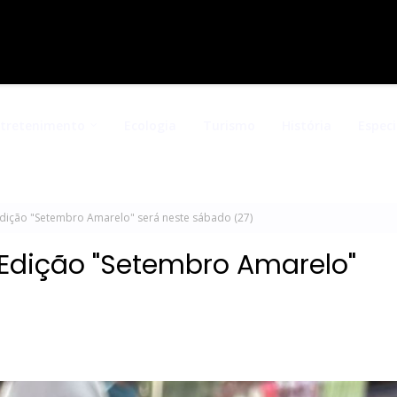
ntretenimento
Ecologia
Turismo
História
Especi
ição "Setembro Amarelo" será neste sábado (27)
 Edição "Setembro Amarelo"