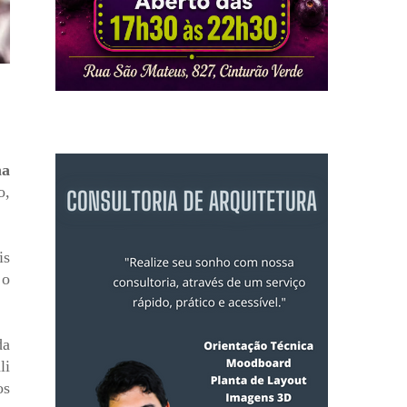
ha
o,
is
 o
da
li
os