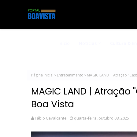
Início
Notícias
Cultura & E
Página inicial
Entretenimento
MAGIC LAND | Atração "Cast
MAGIC LAND | Atração 
Boa Vista
Fábio Cavalcante
quarta-feira, outubro 08, 2025