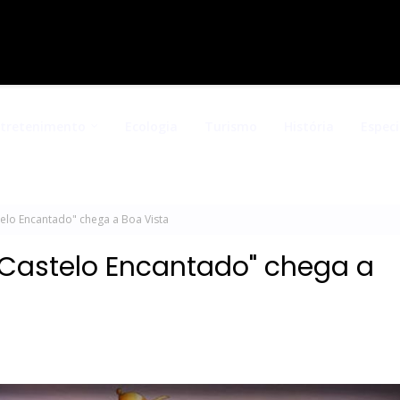
ntretenimento
Ecologia
Turismo
História
Especi
elo Encantado" chega a Boa Vista
"Castelo Encantado" chega a