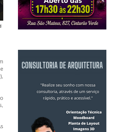
d
m
te
),
do
s,
As