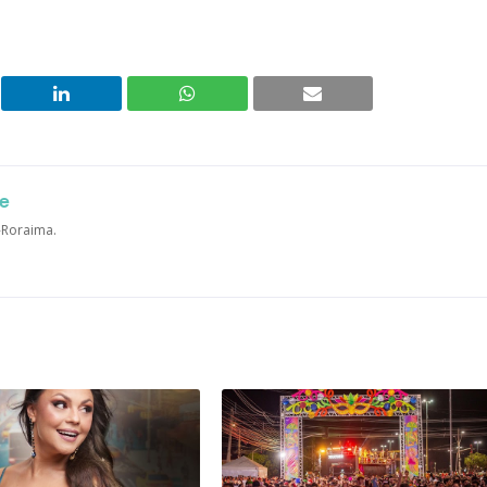
e
a-Roraima.