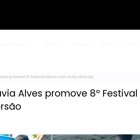
ntretenimento
Ecologia
Turismo
História
Especi
lves promove 8º Festival Interno com muita diversão
via Alves promove 8º Festival
ersão