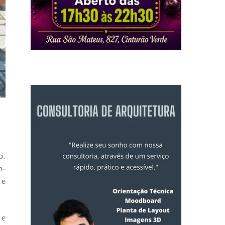
b.
m-
 e
 e