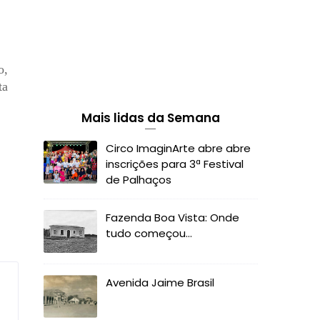
o,
ta
Mais lidas da Semana
Circo ImaginArte abre abre
inscrições para 3ª Festival
de Palhaços
Fazenda Boa Vista: Onde
tudo começou...
Avenida Jaime Brasil