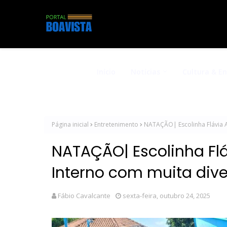
Início
Notícias
Cultura & E
Página inicial
Entretenimento
NATAÇÃO| Escolinha Flávia A
NATAÇÃO| Escolinha Flá
Interno com muita div
Fábio Cavalcante
sexta-feira, outubro 24, 2025