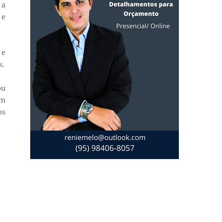
 a
 e
 e
s.
ou
em
os