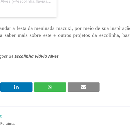
Uma publicação compartilhada por Escolinha Flávia Alves (@escolinha.flaviaalves)
ndar a festa da meninada macuxi, por meio de sua inspiraçã
ra saber mais sobre este e outros projetos da escolinha, bas
ções de
Escolinha Flávia Alves
e
a-Roraima.