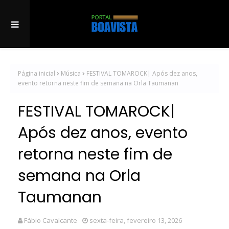
Página inicial
Música
FESTIVAL TOMAROCK| Após dez anos,
evento retorna neste fim de semana na Orla Taumanan
FESTIVAL TOMAROCK|
Após dez anos, evento
retorna neste fim de
semana na Orla
Taumanan
Fábio Cavalcante
sexta-feira, fevereiro 13, 2026