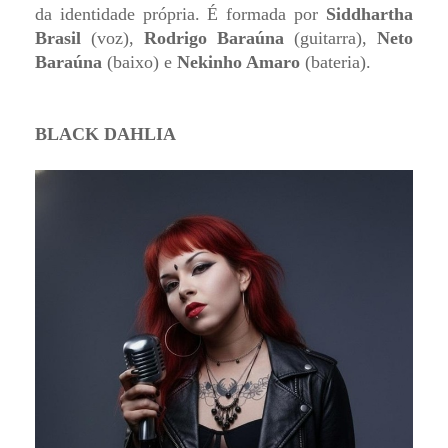
da identidade própria. É formada por
Siddhartha
Brasil
(voz),
Rodrigo Baraúna
(guitarra),
Neto
Baraúna
(baixo) e
Nekinho Amaro
(bateria).
BLACK DAHLIA