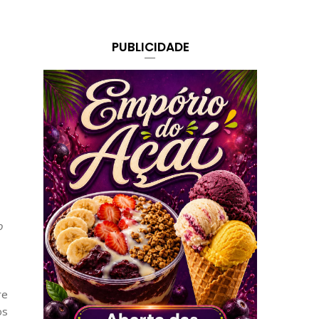
PUBLICIDADE
o
re
os