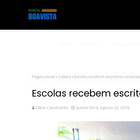
Início
Notícias
Cultura & E
Página inicial
Cultura
Escolas recebem escritores roraime
Escolas recebem escri
Fábio Cavalcante
quinta-feira, agosto 22, 2019