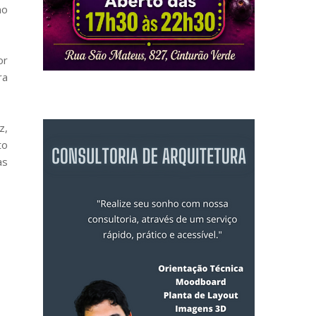
no
or
ra
z,
to
às