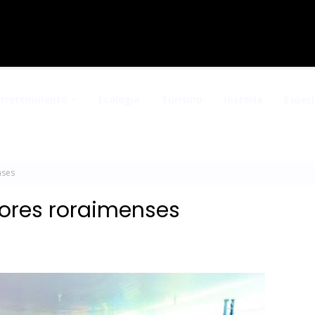
ntretenimento
Ecologia
Turismo
História
Especi
nses
tores roraimenses