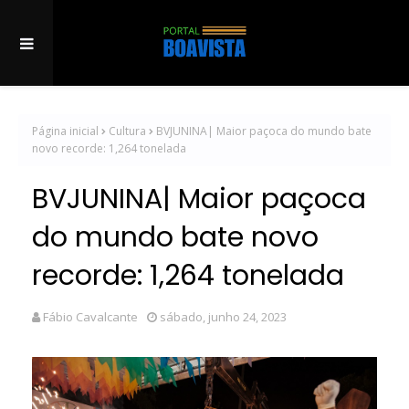
Página inicial
Cultura
BVJUNINA| Maior paçoca do mundo bate
novo recorde: 1,264 tonelada
BVJUNINA| Maior paçoca
do mundo bate novo
recorde: 1,264 tonelada
Fábio Cavalcante
sábado, junho 24, 2023