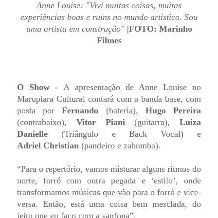
Anne Louise: "Vivi muitas coisas, muitas
experiências boas e ruins no mundo artístico. Sou
uma artista em construção"
|
FOTO: Marinho
Filmes
O Show -
A apresentação de Anne Louise no
Marupiara Cultural contará com a banda base, com
posta por
Fernando
(bateria),
Hugo Pereira
(contrabaixo),
Vitor Piani
(guitarra),
Luiza
Danielle
(Triângulo e Back Vocal) e
Adriel Christian
(pandeiro e zabumba).
“Para o repertório, vamos misturar alguns ritmos do
norte, forró com outra pegada e ‘estilo’, onde
transformamos músicas que vão para o forró e vice-
versa. Então, está uma coisa bem mesclada, do
jeito que eu faço com a sanfona”.