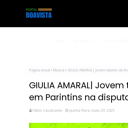
Início
Notícias
Cultura & E
Página inicial
Música
GIULIA AMARAL| Jovem talento de Ror
GIULIA AMARAL| Jovem t
em Parintins na disputa
Fábio Cavalcante
quinta-feira, maio 29, 2025