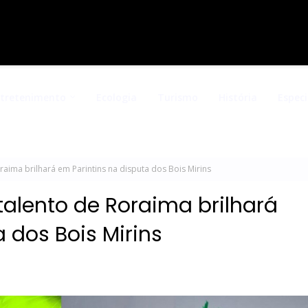
ntretenimento
Ecologia
Turismo
História
Especi
aima brilhará em Parintins na disputa dos Bois Mirins
alento de Roraima brilhará
 dos Bois Mirins