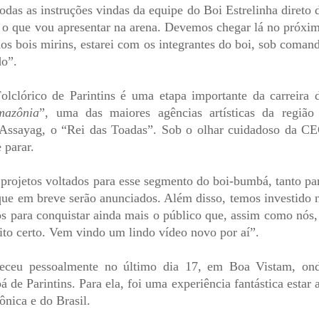
odas as instruções vindas da equipe do Boi Estrelinha direto 
 o que vou apresentar na arena. Devemos chegar lá no próxi
dos bois mirins, estarei com os integrantes do boi, sob coman
do”.
Folclórico de Parintins é uma etapa importante da carreira 
azônia
”, uma das maiores agências artísticas da região
d Assayag, o “Rei das Toadas”. Sob o olhar cuidadoso da C
 parar.
projetos voltados para esse segmento do boi-bumbá, tanto pa
ue em breve serão anunciados. Além disso, temos investido 
s para conquistar ainda mais o público que, assim como nós,
to certo. Vem vindo um lindo vídeo novo por aí”.
eceu pessoalmente no último dia 17, em Boa Vistam, on
de Parintins. Para ela, foi uma experiência fantástica estar 
nica e do Brasil.