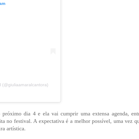
ram
l (@giuliaamaralcantora)
 próximo dia 4 e ela vai cumprir uma extensa agenda, ent
ita no festival. A expectativa é a melhor possível, uma vez q
a artística.