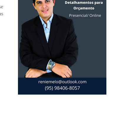
se
as