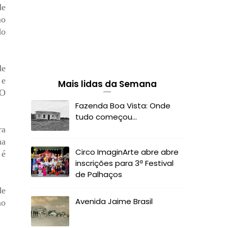
de
mo
do
de
 e
Mais lidas da Semana
EO
Fazenda Boa Vista: Onde
tudo começou...
ra
na
Circo ImaginArte abre abre
 é
inscrições para 3ª Festival
de Palhaços
de
Avenida Jaime Brasil
ao