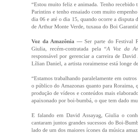
“Estou muito feliz e animada. Tenho recebido t
Parintins e tenho ensaiado com muito empenho
dia 06 e até o dia 15, quando ocorre a disputa 
de Arthur Monte Verde, tuxaua do Boi Garanti
Voz da Amazônia —
Ser parte do Festival 
Giulia, recém-contratada pela “
A Voz da Am
responsável por gerenciar a carreira de Davi
Lílian Daniel, a artista roraimense está longe de
“Estamos trabalhando paralelamente em outros 
o público do Amazonas quanto para Roraima, q
produção de vídeos e conteúdos mais elaborado
apaixonado por boi-bumbá, o que tem dado mui
E falando em David Assayag, Giulia o conh
cantaram juntos grandes sucessos do Boi-Bumbá 
lado de um dos maiores ícones da música amazô