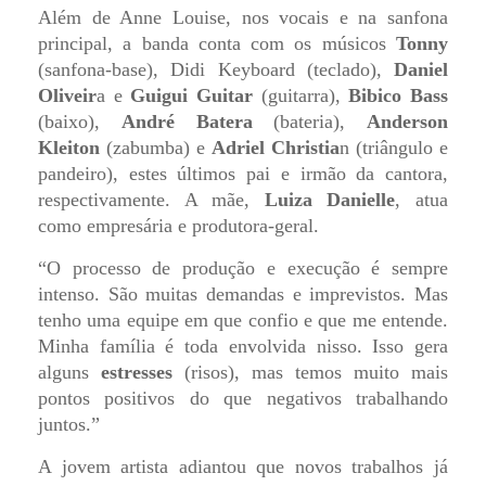
Além de Anne Louise, nos vocais e na sanfona
principal, a banda conta com os músicos
Tonny
(sanfona-base), Didi Keyboard (teclado),
Daniel
Oliveir
a e
Guigui Guitar
(guitarra),
Bibico Bass
(baixo),
André Batera
(bateria),
Anderson
Kleiton
(zabumba) e
Adriel Christia
n (triângulo e
pandeiro), estes últimos pai e irmão da cantora,
respectivamente. A mãe,
Luiza Danielle
, atua
como empresária e produtora-geral.
“O processo de produção e execução é sempre
intenso. São muitas demandas e imprevistos. Mas
tenho uma equipe em que confio e que me entende.
Minha família é toda envolvida nisso. Isso gera
alguns
estresses
(risos), mas temos muito mais
pontos positivos do que negativos trabalhando
juntos.”
A jovem artista adiantou que novos trabalhos já