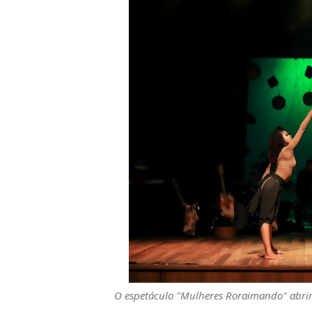
O espetáculo "Mulheres Roraimando" abri