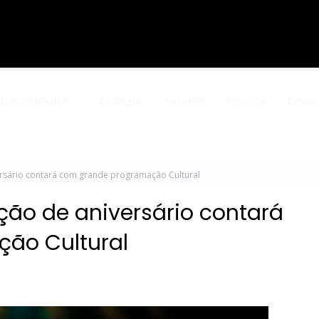
ntretenimento
Ecologia
Turismo
História
Especi
rsário contará com grande programação Cultural
ção de aniversário contará
ão Cultural