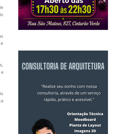
de
do
as
 e
s,
 a
do
ca