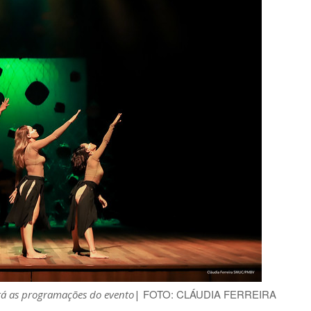
FOTO: CLÁUDIA FERREIRA
rá as programações do evento
|