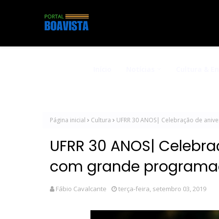
Início
Notícias
Cultura & E
Página inicial
Cultura
UFRR 30 ANOS| Celebração de anive
UFRR 30 ANOS| Celebra
com grande programaç
Fábio Cavalcante
terça-feira, setembro 03, 2019