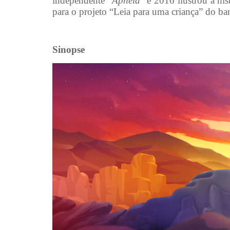
independente “
Apneia
” e 2016 ilustrou a his
para o projeto “Leia para uma criança” do ba
Sinopse