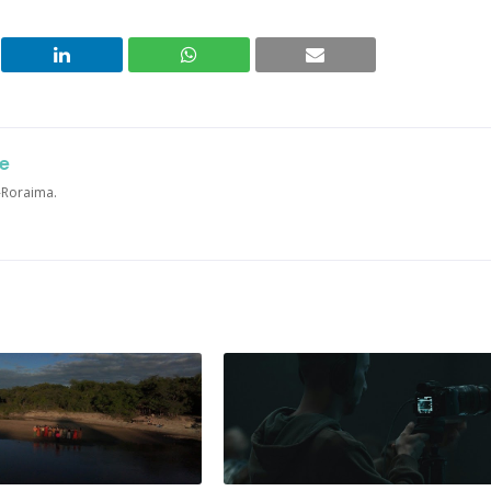
e
a-Roraima.