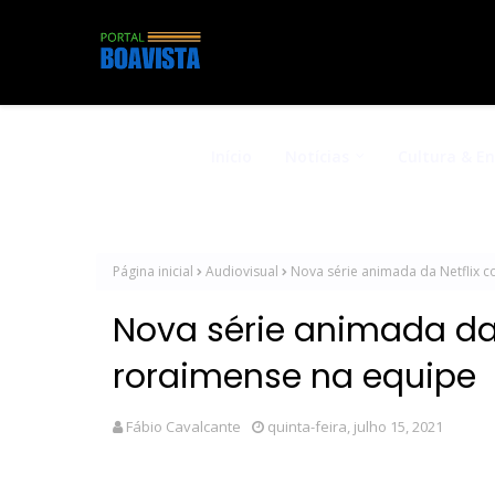
Início
Notícias
Cultura & E
Página inicial
Audiovisual
Nova série animada da Netflix c
Nova série animada da 
roraimense na equipe
Fábio Cavalcante
quinta-feira, julho 15, 2021