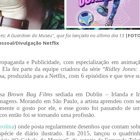
nes: A Guardian do Museu", que foi lançada no último dia 13
|FOTO
essoal/Divulgação Netflix
ropaganda e Publicidade, com especialização em animaç
Ela fez parte da equipe criadora da série “
Ridley Jones:
esa, produzida para a Netflix, com 6 episódios e que teve s
esa
Brown Bag Films
sediada em Dublin – Irlanda e I
sonagens. Morando em São Paulo, a artista aprendeu com s
mente o gosto por ele, e esse gosto foi passando de u
cos então foi se tornando uma profissão.
rolina
) onde posta regularmente desenhos que contam sob
spécie de diário ilustrado. Em 2015, lançou o quadrin