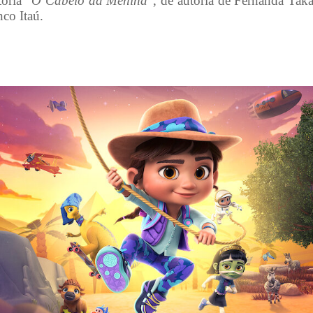
tória “
O Cabelo da Menina
”, de autoria de Fernanda Taka
nco Itaú.