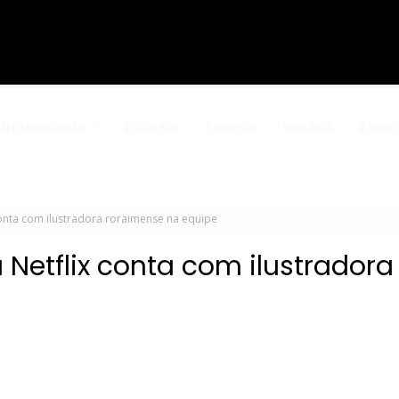
ntretenimento
Ecologia
Turismo
História
Especi
onta com ilustradora roraimense na equipe
Netflix conta com ilustradora