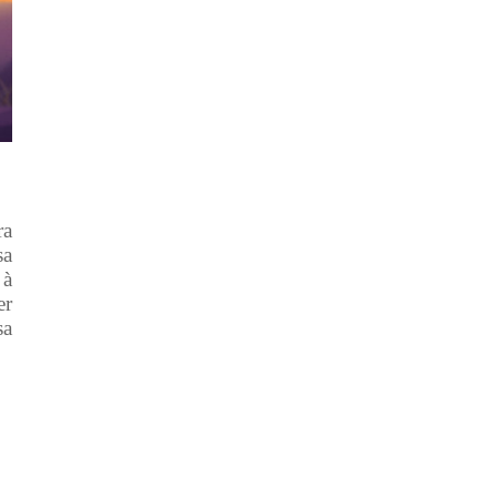
ra
sa
 à
er
sa