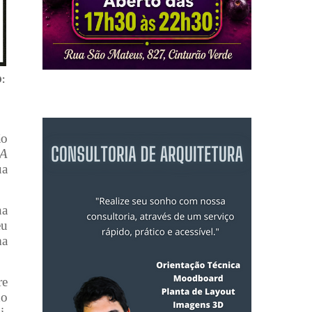
:
ão
 A
ua
na
eu
ma
re
ho