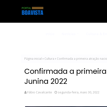
Início
Notícias
Cultura & E
Página inicial
Cultura
Confirmada a primeira atração nacio
Confirmada a primeira
Junina 2022
Fábio Cavalcante
segunda-feira, maio 30, 2022