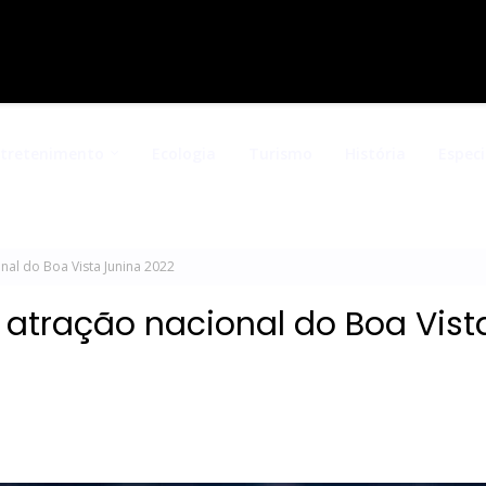
ntretenimento
Ecologia
Turismo
História
Especi
nal do Boa Vista Junina 2022
 atração nacional do Boa Vist