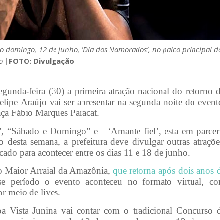
 no domingo, 12 de junho, ‘Dia dos Namorados’, no palco principal d
to
|
FOTO: Divulgação
egunda-feira (30) a primeira atração nacional do retorno 
elipe Araújo vai ser apresentar na segunda noite do event
aça Fábio Marques Paracat.
a”, “Sábado e Domingo” e ‘Amante fiel’, esta em parcer
esta semana, a prefeitura deve divulgar outras atraçõe
rcado para acontecer entre os dias 11 e 18 de junho.
a o Maior Arraial da Amazônia,
que retorna após dois anos 
se período o evento aconteceu no formato virtual, c
or meio de lives.
 Vista Junina vai contar com o tradicional Concurso 