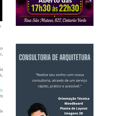
o
do
o,
ia
s,
de
om
de