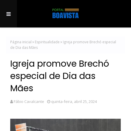
Página inicial
Espiritualidade
Igreja promove Brechó especial
de Dia das Mães
Igreja promove Brechó
especial de Dia das
Mães
Fábio Cavalcante
quinta-feira, abril 25, 2024