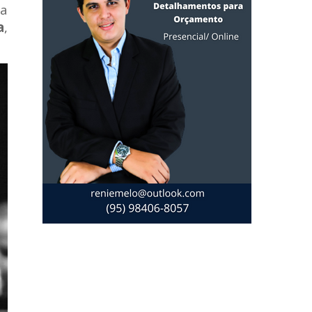
da
a
,