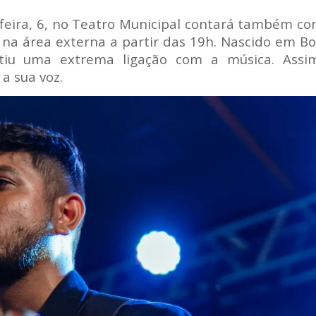
eira, 6, no Teatro Municipal contará também c
na área externa a partir das 19h. Nascido em B
tiu uma extrema ligação com a música. Assi
a sua voz.