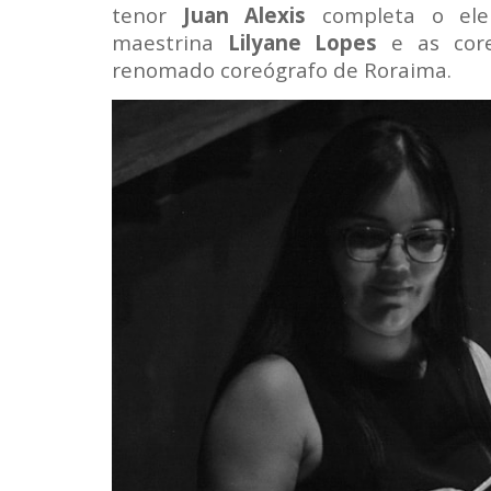
tenor
Juan Alexis
completa o el
maestrina
Lilyane Lopes
e as core
renomado coreógrafo de Roraima.