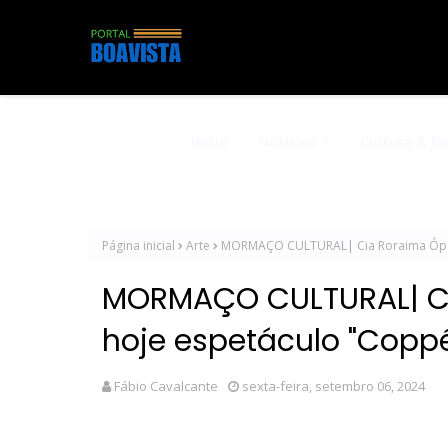
Início
Notícias
Cultura & E
Página inicial
Arte
MORMAÇO CULTURAL| Cia Roraima Ópera
MORMAÇO CULTURAL| Ci
hoje espetáculo "Coppé
Fábio Cavalcante
sexta-feira, setembro 06, 2024