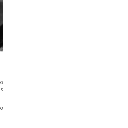
do
es
no