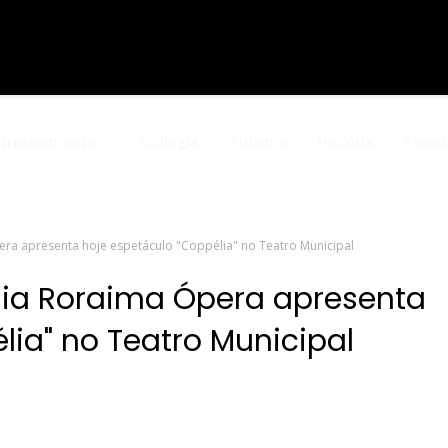
ntretenimento
Ecologia
Turismo
História
Especi
 apresenta hoje espetáculo "Coppélia" no Teatro Municipal
a Roraima Ópera apresenta
lia" no Teatro Municipal