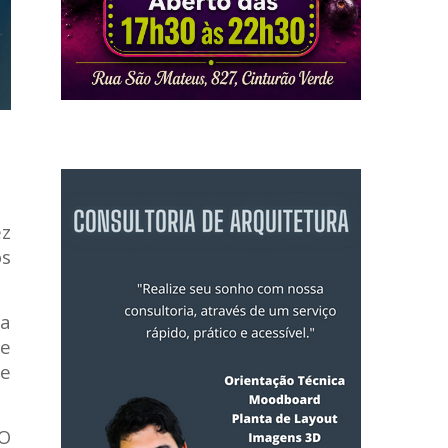
ez
os
 a
de
e
 O