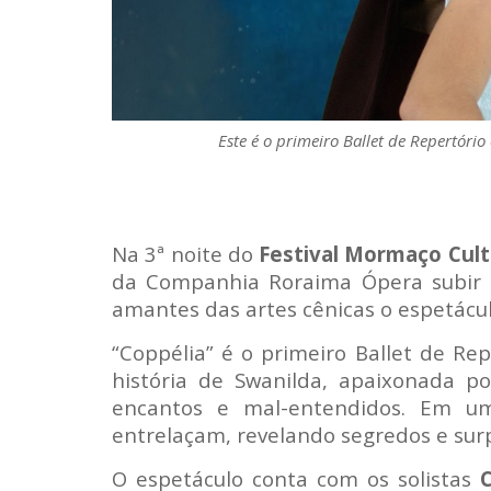
Este é o primeiro Ballet de Repertóri
Na 3ª noite do
Festival Mormaço Cult
da Companhia Roraima Ópera subir a
amantes das artes cênicas o espetácul
“Coppélia” é o primeiro Ballet de Re
história de Swanilda, apaixonada 
encantos e mal-entendidos. Em u
entrelaçam, revelando segredos e sur
O espetáculo conta com os solistas
C