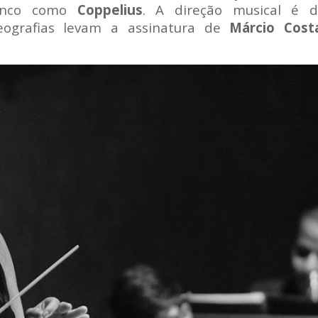
enco como
Coppelius
. A direção musical é 
ografias levam a assinatura de
Márcio Cost