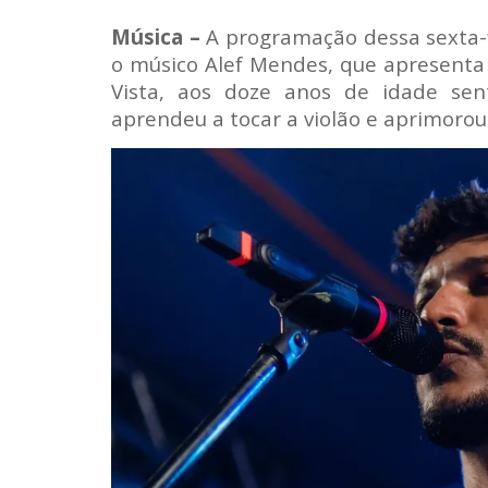
Música –
A programação dessa sexta-f
o músico Alef Mendes, que apresenta 
Vista, aos doze anos de idade sen
aprendeu a tocar a violão e aprimorou 