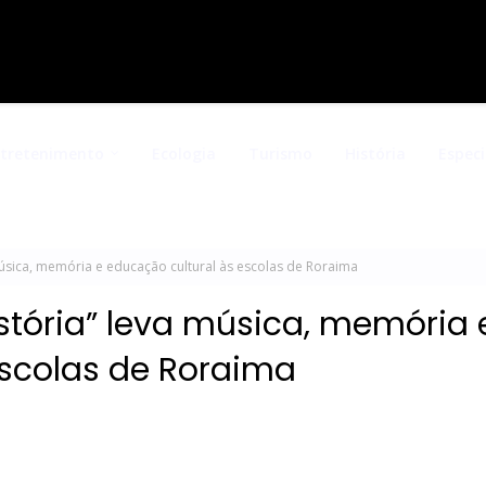
ntretenimento
Ecologia
Turismo
História
Especi
música, memória e educação cultural às escolas de Roraima
istória” leva música, memória 
escolas de Roraima