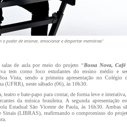
em o poder de ensinar, emocionar e despertar memórias"
 salas de aula por meio do projeto
“
Bossa Nova, Café
iva tem como foco estudantes do ensino médio e se
Boa Vista, sendo a primeira apresentação no Colégio 
ma (UFRR), neste sábado (06), às 10h30.
teatro e bate-papo para contar, de forma leve e interativa,
antes da música brasileira. A segunda apresentação es
scola Estadual São Vicente de Paula, às 16h30. Ambas s
a de Sinais (LIBRAS), reafirmando o compromisso do proje
ra.