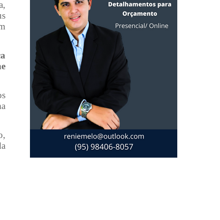
a,
us
am
ça
ne
os
ma
o,
da