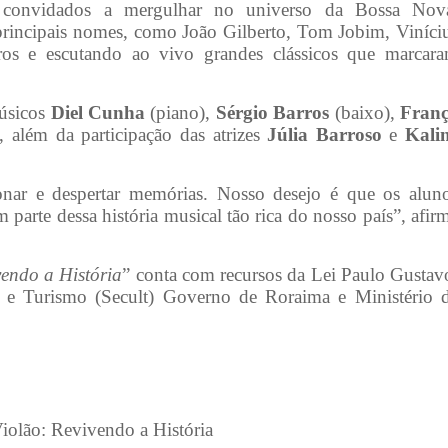
o convidados a mergulhar no universo da Bossa Nov
s principais nomes, como João Gilberto, Tom Jobim, Viníci
ros e escutando ao vivo grandes clássicos que marcar
músicos
Diel Cunha
(piano),
Sérgio Barros
(baixo),
Fran
), além da participação das atrizes
Júlia Barroso
e
Kali
nar e despertar memórias. Nosso desejo é que os alun
parte dessa história musical tão rica do nosso país”, afir
vendo a História
” conta com recursos da Lei Paulo Gustav
a e Turismo (Secult) Governo de Roraima e Ministério 
iolão: Revivendo a História