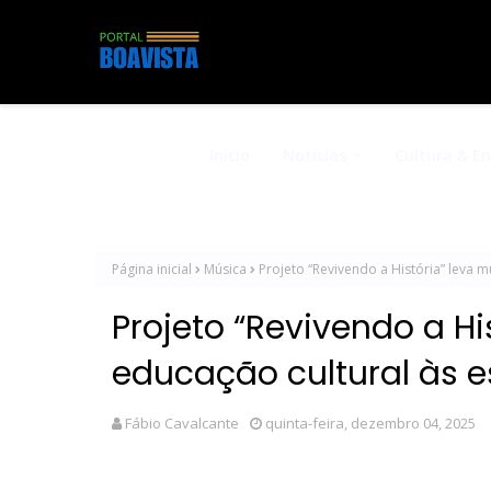
Início
Notícias
Cultura & E
Página inicial
Música
Projeto “Revivendo a História” leva 
Projeto “Revivendo a H
educação cultural às 
Fábio Cavalcante
quinta-feira, dezembro 04, 2025