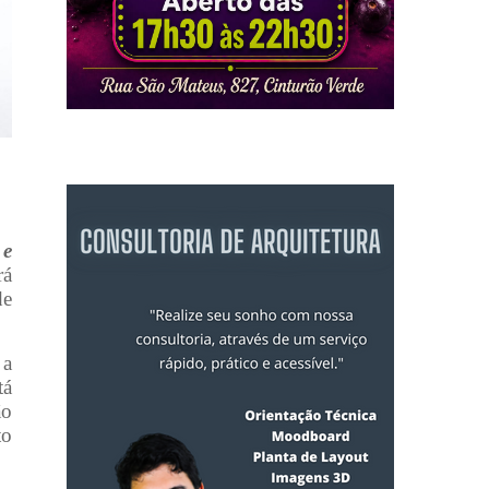
 e
rá
de
 a
tá
ão
to