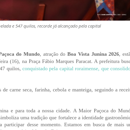
lada e 547 quilos, recorde já alcançado pela capital
Paçoca do Mundo
, atração do
Boa Vista Junina 2026
, est
feira (16), na Praça Fábio Marques Paracat.
A prefeitura bus
547 quilos,
conquistado pela capital roraimense, que consolid
de carne seca, farinha, cebola e manteiga, seguindo a recei
unina e para toda a nossa cidade. A Maior Paçoca do Mun
simboliza uma tradição que fortalece a identidade gastronômi
ra participar desse momento. Estamos em busca de mais 