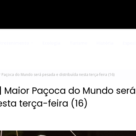
ntretenimento
Ecologia
Turismo
História
Especi
Paçoca do Mundo será pesada e distribuída nesta terça-feira (16)
| Maior Paçoca do Mundo será
sta terça-feira (16)