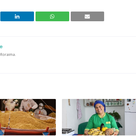
e
a-Roraima.