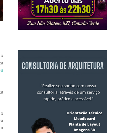
ão
ca
ou
ta
do
ca
um