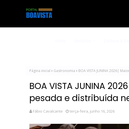
Início
Notícias
Cultura & E
Página inicial
Gastronomia
BOA VISTA JUNINA 2026| Maior 
BOA VISTA JUNINA 2026
pesada e distribuída ne
Fábio Cavalcante
terça-feira, junho 16, 2026