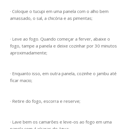
· Coloque o tucupi em uma panela com o alho bem
amassado, o sal, a chicória e as pimentas;
· Leve ao fogo. Quando começar a ferver, abaixe o
fogo, tampe a panela e deixe cozinhar por 30 minutos
aproximadamente;
· Enquanto isso, em outra panela, cozinhe o jambu até
ficar macio;
· Retire do fogo, escorra e reserve;
· Lave bem os camarões e leve-os ao fogo em uma
panela com 4 xícaras de água;