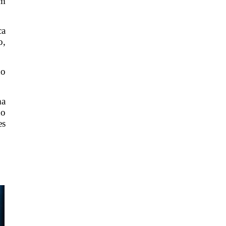
om
ca
o,
do
ma
ho
es