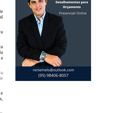
de
al
ra
ca
da
 a
ra
de
 e
s,