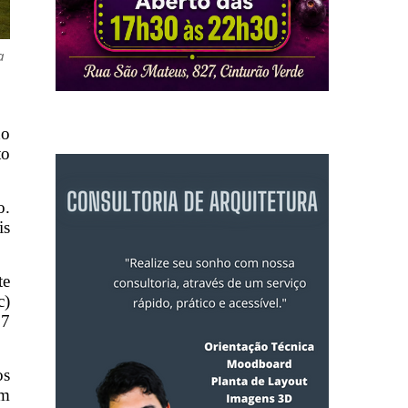
a
do
to
o.
is
te
c)
17
os
ém