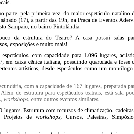
cais.
o parte, pela primeira vez, do maior espetáculo natalino 
 sábado (17), a partir das 19h, na Praça de Eventos Aderv
o Sampaio, no bairro Pintolândia.
co da estrutura do Teatro? A casa possui salas pa
rsos, exposições e muito mais!
e espetáculos, com capacidade para 1.096 lugares, acústi
 em caixa cênica italiana, possuindo quartelada e fosse 
vertentes artísticas, desde espetáculos como um monólogo
secundária, com a capacidade de 167 lugares, preparada pa
lém de estrutura para espetáculos teatrais, está sala po
s,
workshops
, entre outros eventos similares.
 lugares. Estrutura com recursos de climatização, cadeiras
, Projetos de w
orkshops
, Cursos, Palestras, Simpósio