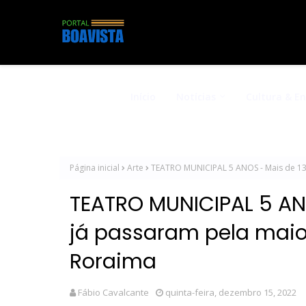
Início
Notícias
Cultura & E
Página inicial
Arte
TEATRO MUNICIPAL 5 ANOS - Mais de 13
TEATRO MUNICIPAL 5 AN
já passaram pela maio
Roraima
Fábio Cavalcante
quinta-feira, dezembro 15, 2022