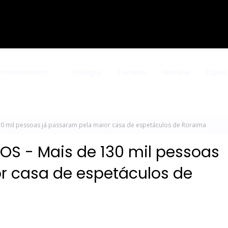
ntretenimento
Ecologia
Turismo
História
Especi
0 mil pessoas já passaram pela maior casa de espetáculos de Roraima
OS - Mais de 130 mil pessoas
r casa de espetáculos de