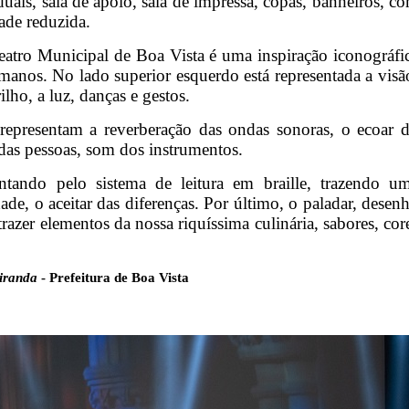
duais, sala de apoio, sala de impressa, copas, banheiros, c
ade reduzida.
eatro Municipal de Boa Vista é uma inspiração iconográfi
anos. No lado superior esquerdo está representada a visã
lho, a luz, danças e gestos.
epresentam a reverberação das ondas sonoras, o ecoar 
 das pessoas, som dos instrumentos.
entando pelo sistema de leitura em braille, trazendo u
de, o aceitar das diferenças. Por último, o paladar, desen
zer elementos da nossa riquíssima culinária, sabores, cor
iranda
- Prefeitura de Boa Vista