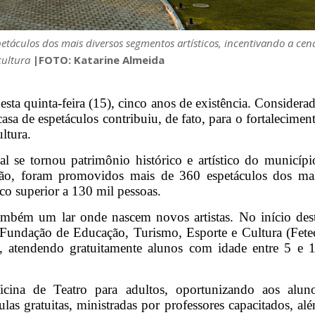
etáculos dos mais diversos segmentos artísticos, incentivando a cen
cultura
|FOTO: Katarine Almeida
sta quinta-feira (15), cinco anos de existência. Considera
sa de espetáculos contribuiu, de fato, para o fortalecimen
ltura.
l se tornou patrimônio histórico e artístico do municípi
ação, foram promovidos mais de 360 espetáculos dos ma
co superior a 130 mil pessoas.
mbém um lar onde nascem novos artistas. No início des
a Fundação de Educação, Turismo, Esporte e Cultura (Fete
l, atendendo gratuitamente alunos com idade entre 5 e 
ina de Teatro para adultos, oportunizando aos alun
las gratuitas, ministradas por professores capacitados, al