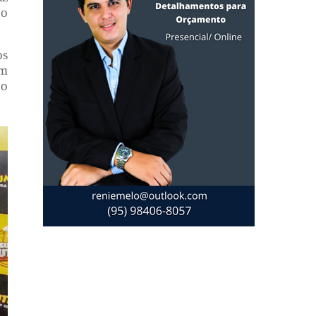
 o
os
um
do