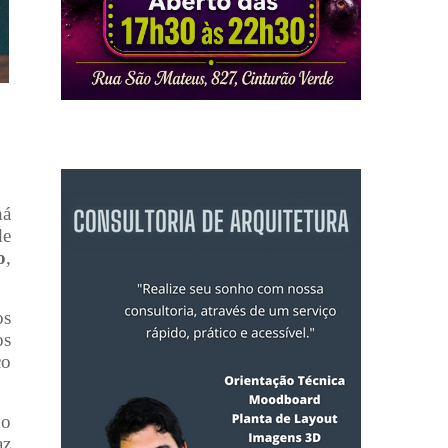
há
de
o
,
os
os
co
no
az