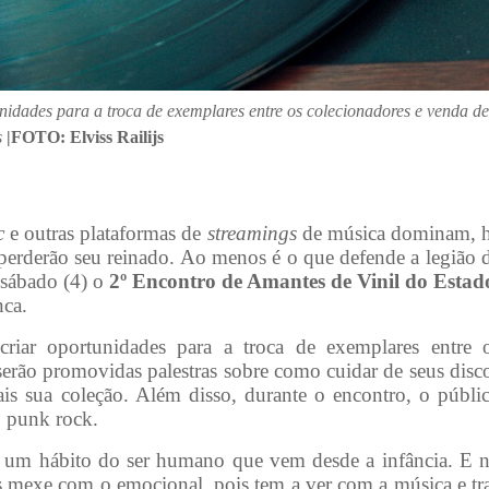
unidades para a troca de exemplares entre os colecionadores e venda de
s
|FOTO: Elviss Railijs
c
e outras plataformas de
streamings
de música dominam, 
 perderão seu reinado. Ao menos é o que defende a legião 
 sábado (4) o
2º Encontro de Amantes de Vinil do Estad
nca.
criar oportunidades para a troca de exemplares entre 
 serão promovidas palestras sobre como cuidar de seus disc
mais sua coleção. Além disso, durante o encontro, o públi
o punk rock.
 um hábito do ser humano que vem desde a infância. E 
is mexe com o emocional, pois tem a ver com a música e tr