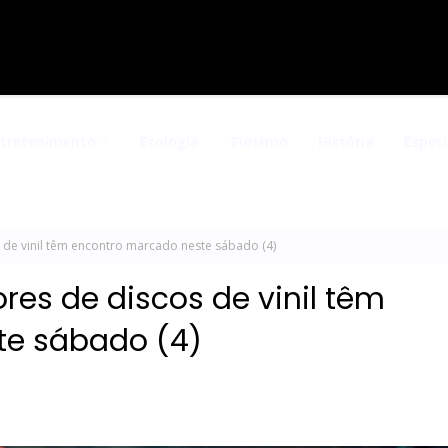
ntretenimento
Ecologia
Turismo
História
Especi
de vinil têm encontro marcado neste sábado (4)
es de discos de vinil têm
te sábado (4)