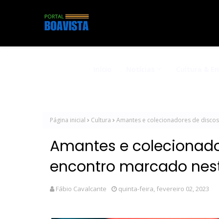
Início
Notícias
Cultura & E
Página inicial
Cultura
Amantes e colecionadores de discos 
Amantes e colecionador
encontro marcado nes
Fábio Cavalcante
quinta-feira, fevereiro 02, 2023