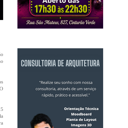
ão
mo
os
 O
,5
da
ra