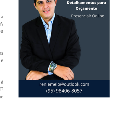
 a
 A
ou
os
 e
 é
 E
ue