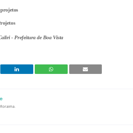
 projetos
rojetos
liri - Prefeitura de Boa Vista
e
a-Roraima.