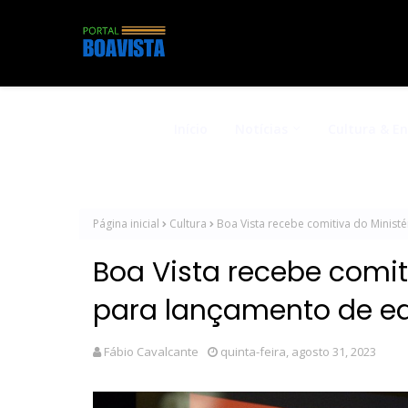
Início
Notícias
Cultura & E
Página inicial
Cultura
Boa Vista recebe comitiva do Ministé
Boa Vista recebe comit
para lançamento de edi
Fábio Cavalcante
quinta-feira, agosto 31, 2023