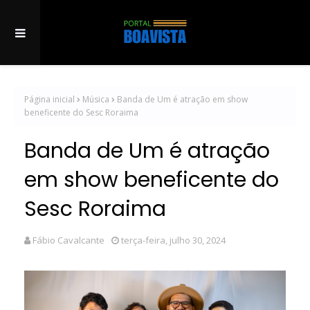
Página inicial
Música
Banda de Um é atração em show
beneficente do Sesc Roraima
Banda de Um é atração
em show beneficente do
Sesc Roraima
Fábio Cavalcante
terça-feira, julho 30, 2024